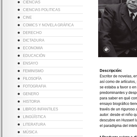
CIENCIAS
CIENCIAS POLITICAS
CINE
COMICS Y NOVELA GRÁFICA
DERECHO
DICTADURA
ECONOMIA
EDUCACIÓN
ENSAYO
Descripción:
FEMINISMO
Escritor de novelas, e
FILOSOFÍA
así como de artículos,
FOTOGRAFIA
se estaba a favor o en
predominantes y desper
GENERO
para saber en qué consi
HISTORIA
ensayo biográfico tien
LIBROS INFANTILES
través de un riguroso a
autor: desde el niño 
LINGÜÍSTICA
descubre en Husserl la
LITERATURA
el paradigma del intel
MÚSICA