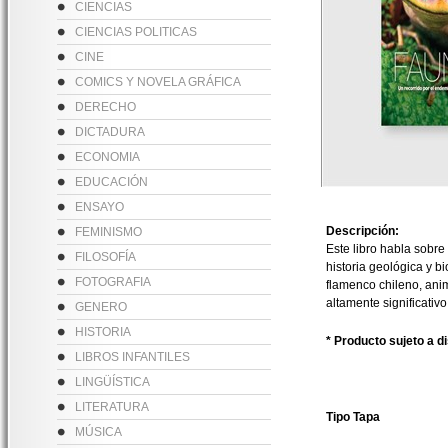
CIENCIAS
CIENCIAS POLITICAS
CINE
COMICS Y NOVELA GRÁFICA
DERECHO
DICTADURA
ECONOMIA
EDUCACIÓN
ENSAYO
Descripción:
FEMINISMO
Este libro habla sobre
FILOSOFÍA
historia geológica y b
FOTOGRAFIA
flamenco chileno, ani
altamente significativo
GENERO
HISTORIA
* Producto sujeto a d
LIBROS INFANTILES
LINGÜÍSTICA
LITERATURA
Tipo Tapa
MÚSICA