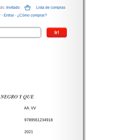
ido,
Invitado
.
Lista de compras
r
-
Entrar
-
¿Cómo comprar?
 NEGRO Y QUE
AA. VV
9789561234918
2021