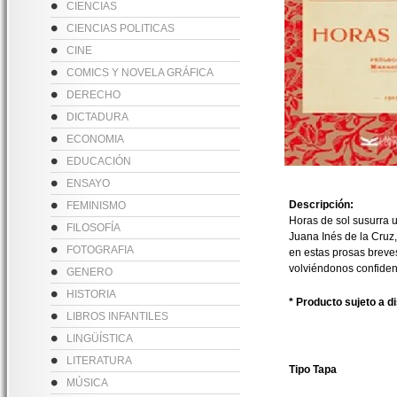
CIENCIAS
CIENCIAS POLITICAS
CINE
COMICS Y NOVELA GRÁFICA
DERECHO
DICTADURA
ECONOMIA
EDUCACIÓN
ENSAYO
Descripción:
FEMINISMO
Horas de sol susurra u
FILOSOFÍA
Juana Inés de la Cruz
FOTOGRAFIA
en estas prosas breves
volviéndonos confiden
GENERO
HISTORIA
* Producto sujeto a d
LIBROS INFANTILES
LINGÜÍSTICA
LITERATURA
Tipo Tapa
MÚSICA