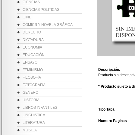
CIENCIAS
CIENCIAS POLITICAS
CINE
COMICS Y NOVELA GRÁFICA
DERECHO
DICTADURA
ECONOMIA
EDUCACIÓN
ENSAYO
Descripción:
FEMINISMO
Producto sin descripc
FILOSOFÍA
FOTOGRAFIA
* Producto sujeto a d
GENERO
HISTORIA
LIBROS INFANTILES
Tipo Tapa
LINGÜÍSTICA
Numero Paginas
LITERATURA
MÚSICA