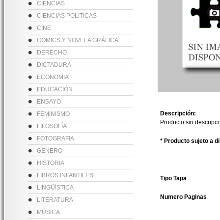
CIENCIAS
CIENCIAS POLITICAS
CINE
COMICS Y NOVELA GRÁFICA
DERECHO
DICTADURA
ECONOMIA
EDUCACIÓN
ENSAYO
Descripción:
FEMINISMO
Producto sin descripci
FILOSOFÍA
FOTOGRAFIA
* Producto sujeto a d
GENERO
HISTORIA
LIBROS INFANTILES
Tipo Tapa
LINGÜÍSTICA
Numero Paginas
LITERATURA
MÚSICA