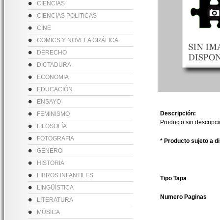
CIENCIAS
CIENCIAS POLITICAS
CINE
COMICS Y NOVELA GRÁFICA
DERECHO
DICTADURA
ECONOMIA
EDUCACIÓN
ENSAYO
Descripción:
FEMINISMO
Producto sin descripc
FILOSOFÍA
FOTOGRAFIA
* Producto sujeto a d
GENERO
HISTORIA
LIBROS INFANTILES
Tipo Tapa
LINGÜÍSTICA
Numero Paginas
LITERATURA
MÚSICA