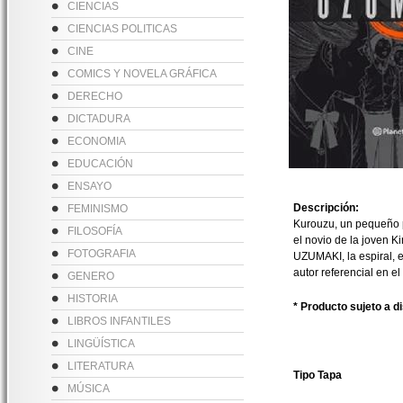
CIENCIAS
CIENCIAS POLITICAS
CINE
COMICS Y NOVELA GRÁFICA
DERECHO
DICTADURA
ECONOMIA
EDUCACIÓN
ENSAYO
Descripción:
FEMINISMO
Kurouzu, un pequeño p
FILOSOFÍA
el novio de la joven K
FOTOGRAFIA
UZUMAKI, la espiral, e
autor referencial en el
GENERO
HISTORIA
* Producto sujeto a d
LIBROS INFANTILES
LINGÜÍSTICA
LITERATURA
Tipo Tapa
MÚSICA