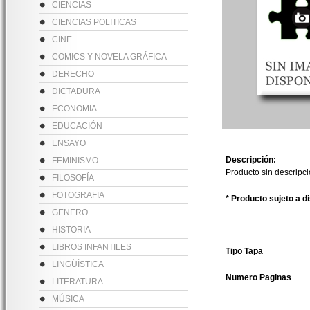
CIENCIAS
CIENCIAS POLITICAS
CINE
COMICS Y NOVELA GRÁFICA
DERECHO
DICTADURA
ECONOMIA
EDUCACIÓN
ENSAYO
Descripción:
FEMINISMO
Producto sin descripc
FILOSOFÍA
FOTOGRAFIA
* Producto sujeto a d
GENERO
HISTORIA
LIBROS INFANTILES
Tipo Tapa
LINGÜÍSTICA
Numero Paginas
LITERATURA
MÚSICA