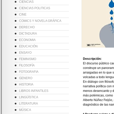
CIENCIAS
CIENCIAS POLITICAS
CINE
COMICS Y NOVELA GRÁFICA
DERECHO
DICTADURA
ECONOMIA
EDUCACIÓN
ENSAYO
Descripción:
FEMINISMO
El discurso público c
FILOSOFÍA
construye un panorama
FOTOGRAFIA
arraigadas en lo que s
volcadas a todo lenguaj
GENERO
En diálogo con filósof
HISTORIA
narrativa política con
LIBROS INFANTILES
menos desencanto y des
más polémicas, como 
LINGÜÍSTICA
Alberto Núñez Feijóo, 
LITERATURA
diagnóstico de las narr
MÚSICA