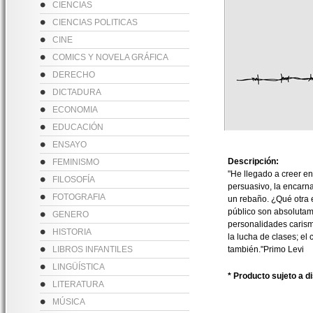
CIENCIAS
CIENCIAS POLITICAS
CINE
COMICS Y NOVELA GRÁFICA
DERECHO
DICTADURA
ECONOMIA
EDUCACIÓN
ENSAYO
Descripción:
FEMINISMO
"He llegado a creer en
FILOSOFÍA
persuasivo, la encarna
FOTOGRAFIA
un rebaño. ¿Qué otra e
público son absolutam
GENERO
personalidades carism
HISTORIA
la lucha de clases; el
LIBROS INFANTILES
también."Primo Levi
LINGÜÍSTICA
* Producto sujeto a d
LITERATURA
MÚSICA