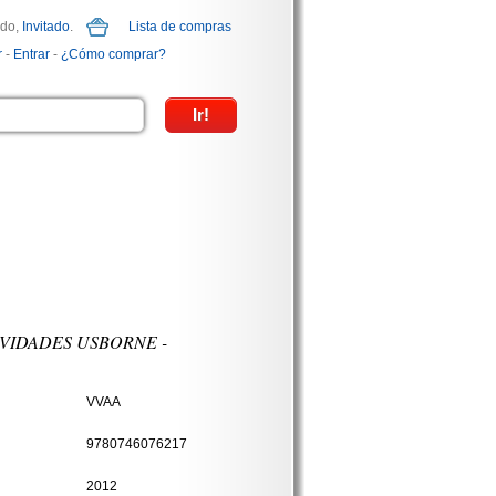
ido,
Invitado
.
Lista de compras
r
-
Entrar
-
¿Cómo comprar?
IVIDADES USBORNE -
VVAA
9780746076217
2012