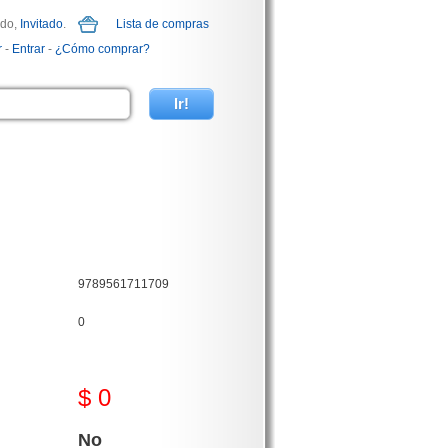
ido,
Invitado
.
Lista de compras
r
-
Entrar
-
¿Cómo comprar?
9789561711709
0
$ 0
No