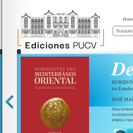
Home
De
HORIZONT
los Estudio
JOSÉ MA
Obra fundamen
su proyecció
amplia y rigur